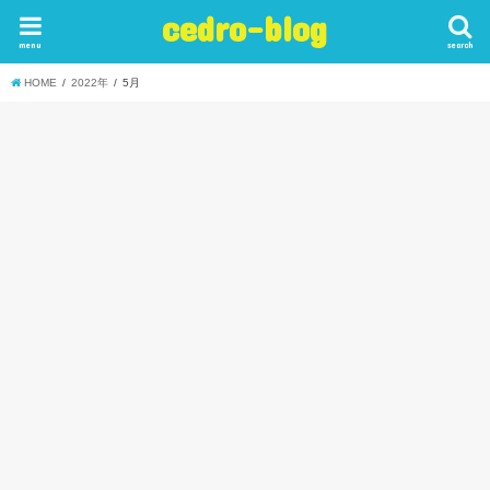
cedro-blog
menu
search
HOME
2022年
5月