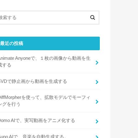
最近の投稿
Animate Anyoneで、１枚の画像から動画を生
成する
SVDで静止画から動画を生成する
DiffMorpherを使って、拡散モデルでモーフィ
ングを行う
Domo AIで、実写動画をアニメ化する
Suno AIで、音楽を自動生成する。