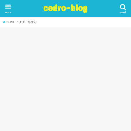
cedro-blog
menu
search
HOME
タグ : 可視化