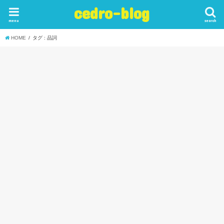
cedro-blog
menu
search
HOME
タグ : 品詞