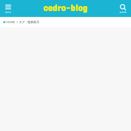
cedro-blog
menu
search
HOME
タグ : 指原莉乃