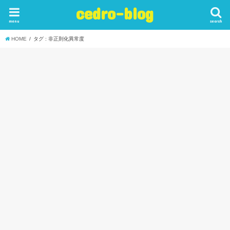
cedro-blog
menu
search
HOME
タグ : 非正則化異常度