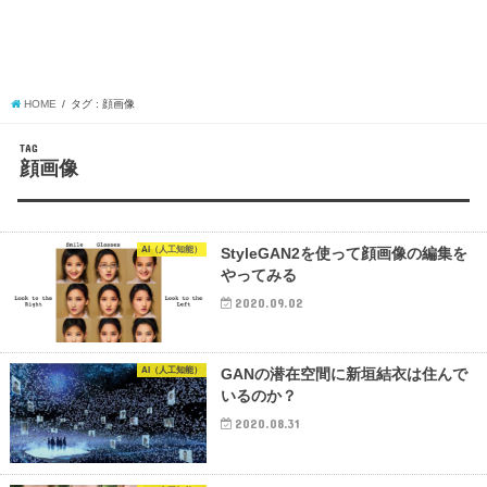
HOME
タグ : 顔画像
TAG
顔画像
AI（人工知能）
StyleGAN2を使って顔画像の編集を
やってみる
2020.09.02
AI（人工知能）
GANの潜在空間に新垣結衣は住んで
いるのか？
2020.08.31