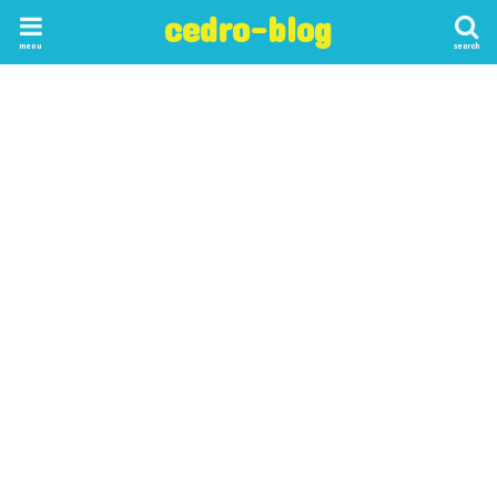
cedro-blog
menu
search