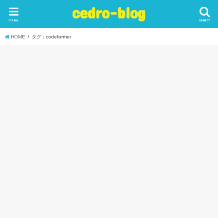
cedro-blog
menu
search
HOME
タグ : codeformer