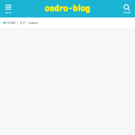
cedro-blog
menu
search
HOME
タグ : corpus