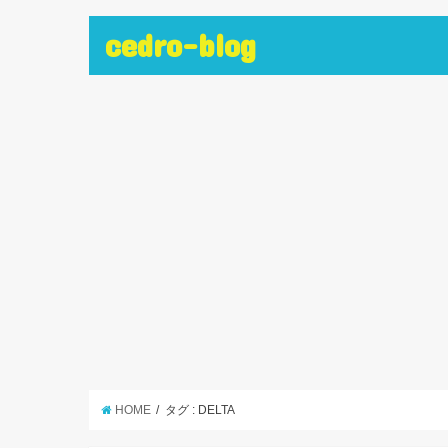
cedro-blog
HOME
タグ : DELTA