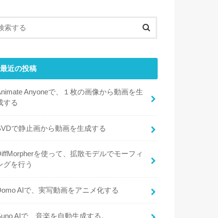
最近の投稿
Animate Anyoneで、１枚の画像から動画を生
成する
SVDで静止画から動画を生成する
DiffMorpherを使って、拡散モデルでモーフィ
ングを行う
Domo AIで、実写動画をアニメ化する
Suno AIで、音楽を自動生成する。