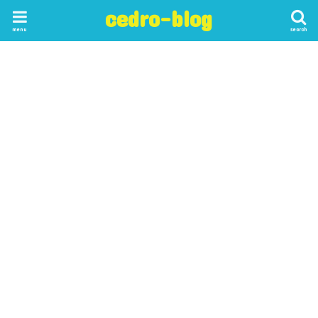
cedro-blog
menu
search