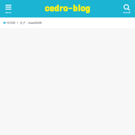
cedro-blog
menu
search
HOME
タグ : insetGAN