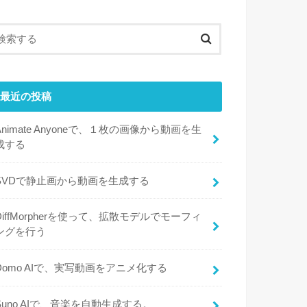
最近の投稿
Animate Anyoneで、１枚の画像から動画を生
成する
SVDで静止画から動画を生成する
DiffMorpherを使って、拡散モデルでモーフィ
ングを行う
Domo AIで、実写動画をアニメ化する
Suno AIで、音楽を自動生成する。