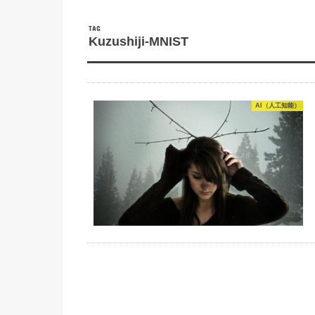
TAG
Kuzushiji-MNIST
AI（人工知能）