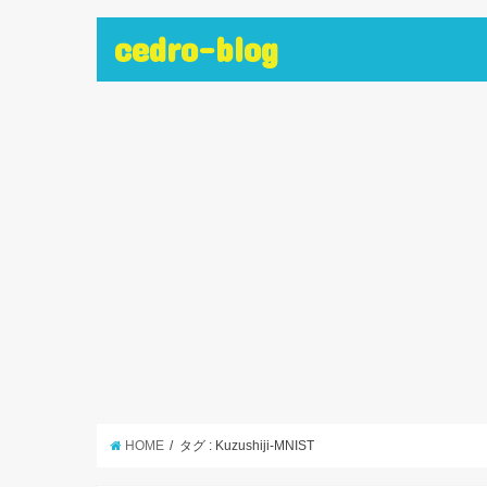
cedro-blog
HOME
タグ : Kuzushiji-MNIST