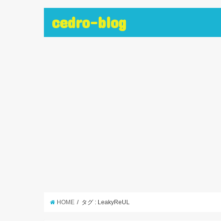
cedro-blog
HOME
タグ : LeakyReUL