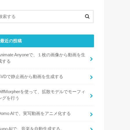
最近の投稿
Animate Anyoneで、１枚の画像から動画を生
成する
SVDで静止画から動画を生成する
DiffMorpherを使って、拡散モデルでモーフィ
ングを行う
Domo AIで、実写動画をアニメ化する
Suno AIで、音楽を自動生成する。