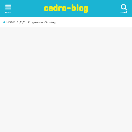
cedro-blog
menu
search
HOME
タグ : Progressive Growing