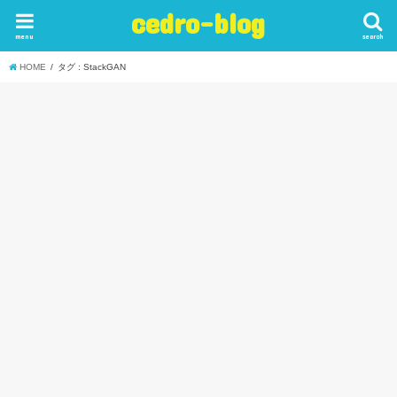
cedro-blog
menu
search
HOME
タグ : StackGAN