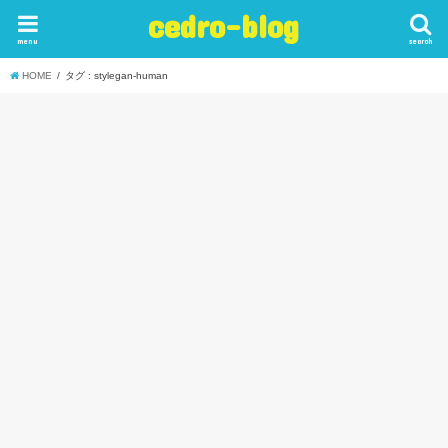
cedro-blog
menu
search
HOME
タグ : stylegan-human