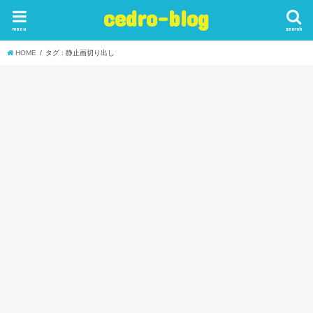
cedro-blog
menu
search
HOME
タグ : 静止画切り出し