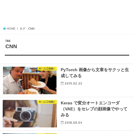
HOME
タグ : CNN
TAG
CNN
AI（人工知能）
PyTorch 画像から文章をサクッと生
成してみる
2019.02.23
AI（人工知能）
Keras で変分オートエンコーダ
（VAE）をセレブの顔画像でやって
みる
2018.08.04