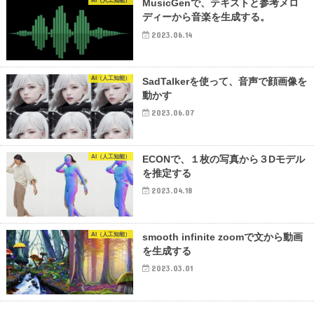
AI（人工知能）
MusicGenで、テキストと参考メロ
ディーから音楽を生成する。
2023.06.14
AI（人工知能）
SadTalkerを使って、音声で顔画像を
動かす
2023.06.07
AI（人工知能）
ECONで、１枚の写真から３Dモデル
を推定する
2023.04.18
AI（人工知能）
smooth infinite zoomで文から動画
を生成する
2023.03.01