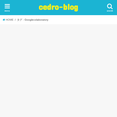
cedro-blog
menu
search
HOME
タグ : Googlecolaboratory