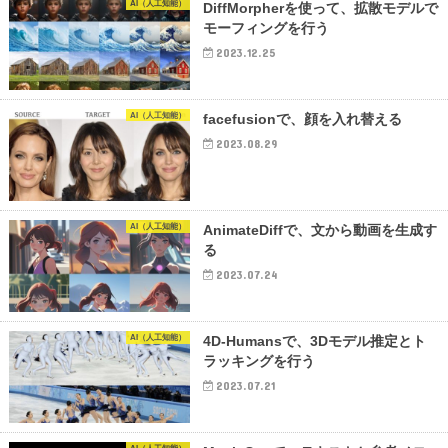
AI（人工知能）
DiffMorpherを使って、拡散モデルで
モーフィングを行う
2023.12.25
AI（人工知能）
facefusionで、顔を入れ替える
2023.08.29
AI（人工知能）
AnimateDiffで、文から動画を生成す
る
2023.07.24
AI（人工知能）
4D-Humansで、3Dモデル推定とト
ラッキングを行う
2023.07.21