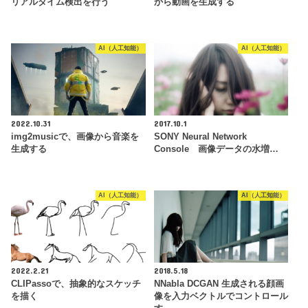
リアルタイム検出を行う
から動画を生成する
AI（人工知能）
AI（人工知能）
2022.10.31
2017.10.1
img2musicで、画像から音楽を
SONY Neural Network
生成する
Console 画像データの水増…
AI（人工知能）
AI（人工知能）
2022.2.21
2018.5.18
CLIPassoで、抽象的なスケッチ
NNabla DCGAN 生成される顔画
を描く
像を入力ベクトルでコントロール