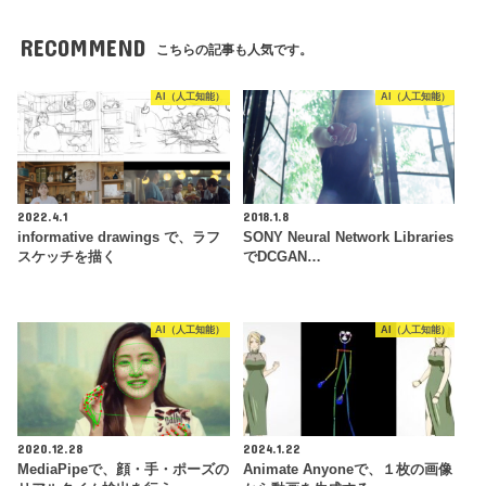
RECOMMEND
こちらの記事も人気です。
AI（人工知能）
AI（人工知能）
2022.4.1
2018.1.8
informative drawings で、ラフ
SONY Neural Network Libraries
スケッチを描く
でDCGAN…
AI（人工知能）
AI（人工知能）
2020.12.28
2024.1.22
MediaPipeで、顔・手・ポーズの
Animate Anyoneで、１枚の画像