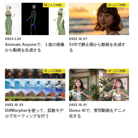
AI（人工知能）
AI（人工知能）
2024.1.22
2023.12.27
Animate Anyoneで、１枚の画像
SVDで静止画から動画を生成す
から動画を生成する
る
AI（人工知能）
AI（人工知能）
2023.12.25
2023.12.21
DiffMorpherを使って、拡散モデ
Domo AIで、実写動画をアニメ
ルでモーフィングを行う
化する