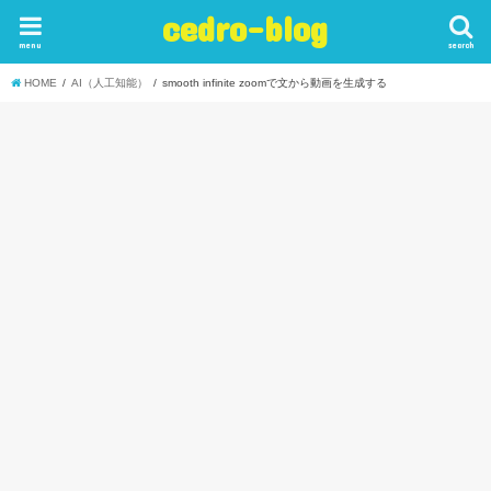
cedro-blog
menu
search
HOME
AI（人工知能）
smooth infinite zoomで文から動画を生成する