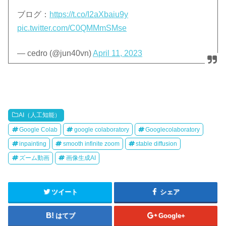
ブログ：
https://t.co/I2aXbaiu9y
pic.twitter.com/C0QMMmSMse
— cedro (@jun40vn)
April 11, 2023
AI（人工知能）
Google Colab
google colaboratory
Googlecolaboratory
inpainting
smooth infinite zoom
stable diffusion
ズーム動画
画像生成AI
ツイート
シェア
はてブ
Google+