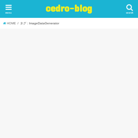
cedro-blog
menu
search
HOME
タグ : ImageDataGenerator