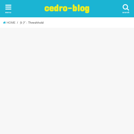
cedro-blog
menu
search
HOME
タグ : Threshhold