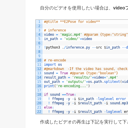
自分のビデオを使用したい場合は、
vide
1
#@title **E2Pose for video**
2
3
# inference 
4
video
=
'magic.mp4'
#@param {type:"string"
5
in_path
=
'video/'
+
video
6
7
!
python3
.
/
inference
.
py
--
src
$
in_path
--
d
8
9
10
# re-encode
11
import 
os
12
#@markdown　-If the video has sound, check
13
sound
=
True
#@param {type:"boolean"}
14
result_path
=
'results/'
+
video
+
'.mp4'
15
out_path
=
'outputs/'
+
os
.
path
.
splitext
(
vid
16
print
(
're-encoding...'
)
17
18
if
sound
==
True
:
19
!
ffmpeg
-
y
-
i
$
in_path
-
loglevel 
error 
20
!
ffmpeg
-
y
-
i
$
result_path
-
i
sound
.
mp3
21
else
:
22
!
ffmpeg
-
y
-
i
$
result_path
-
loglevel 
er
作成したビデオの再生は下記を実行して下