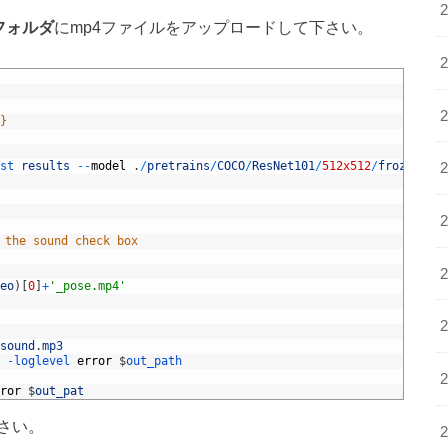
oフォルダ
にmp4ファイルをアップロードして下さい。
}
st 
results
--
model
.
/
pretrains
/
COCO
/
ResNet101
/
512x512
/
frozen_mod
 the sound check box
eo
)
[
0
]
+
'_pose.mp4'
sound
.
mp3
-
loglevel 
error
$
out_path
ror
$
out_pat
さい。