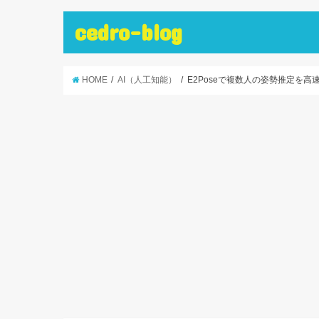
cedro-blog
HOME
AI（人工知能）
E2Poseで複数人の姿勢推定を高