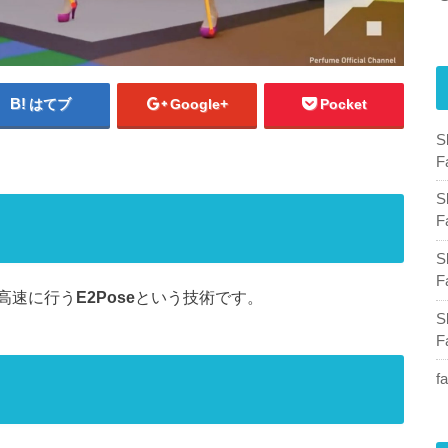
はてブ
Google+
Pocket
F
F
F
高速に行う
E2Pose
という技術です。
F
f