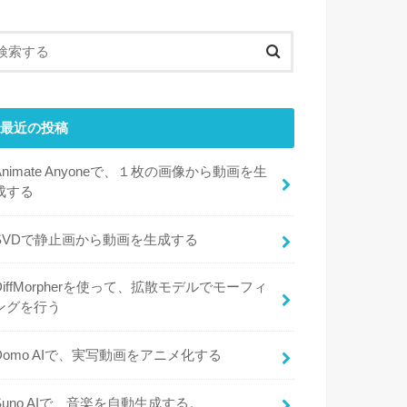
最近の投稿
Animate Anyoneで、１枚の画像から動画を生
成する
SVDで静止画から動画を生成する
DiffMorpherを使って、拡散モデルでモーフィ
ングを行う
Domo AIで、実写動画をアニメ化する
Suno AIで、音楽を自動生成する。