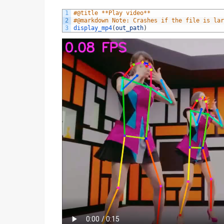
1
#@title **Play video**
2
#@markdown Note: Crashes if the file is lar
3
display_mp4
(
out_path
)