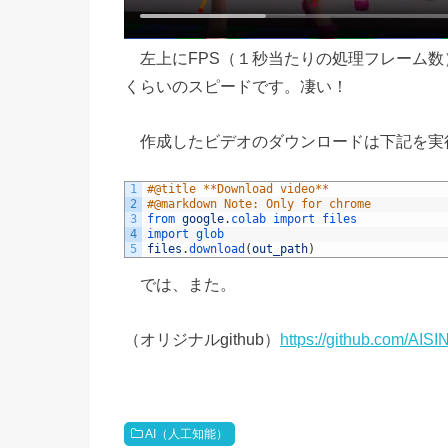
左上にFPS（１秒当たりの処理フレーム数）
くらいのスピードです。凄い！
作成したビデオのダウンロードは下記を実
1
#@title **Download video**
2
#@markdown Note: Only for chrome
3
from 
google
.
colab 
import 
files
4
import 
glob
5
files
.
download
(
out_path
)
では、また。
（オリジナルgithub）
https://github.com/AI
AI（人工知能）