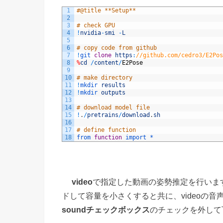
1
#@title **Setup**
2
3
# check GPU
4
!
nvidia
-
smi
-
L
5
6
# copy code from github
7
!
git 
clone
https
:
//github.com/cedro3/E2Pos
8
%
cd
/
content
/
E2Pose
9
10
# make directory
11
!
mkdir 
results
12
!
mkdir 
outputs
13
14
# download model file
15
!
.
/
pretrains
/
download
.
sh
16
17
# define function
18
from 
function
import *
video
で指定した動画の姿勢推定を行いま
ドして容量を小さくすると共に、videoの
soundチェックボックス
のチェックを外して