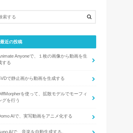
最近の投稿
Animate Anyoneで、１枚の画像から動画を生
成する
SVDで静止画から動画を生成する
DiffMorpherを使って、拡散モデルでモーフィ
ングを行う
Domo AIで、実写動画をアニメ化する
Suno AIで、音楽を自動生成する。