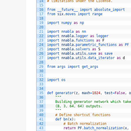
14
# limitations under the License.
15
16
from 
__future__ 
import 
absolute_import
17
from 
six
.
moves 
import 
range
18
19
import 
numpy 
as
np
20
21
import 
nnabla 
as
nn
22
import 
nnabla
.
logger 
as
logger
23
import 
nnabla
.
functions 
as
F
24
import 
nnabla
.
parametric_functions 
as
PF
25
import 
nnabla
.
solvers 
as
S
26
import 
nnabla
.
utils
.
save 
as
save
27
import 
nnabla
.
utils
.
data_iterator 
as
d
28
29
from 
args 
import 
get_args
30
31
32
import 
os
33
34
35
def 
generator
(
z
,
maxh
=
1024
,
test
=
False
,
o
36
""
"
37
    Building generator network which take
38
    (B, 3, 64, 64) outputs.
39
    "
""
40
# Define shortcut functions
41
def 
bn
(
x
)
:
42
# Batch normalization
43
return
PF
.
batch_normalization
(
x
,