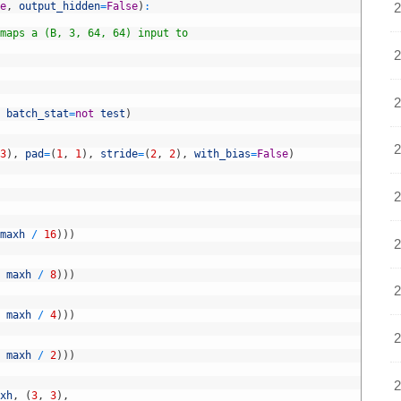
e
,
output_hidden
=
False
)
:
maps a (B, 3, 64, 64) input to
batch_stat
=
not
test
)
3
)
,
pad
=
(
1
,
1
)
,
stride
=
(
2
,
2
)
,
with_bias
=
False
)
maxh
/
16
)
)
)
maxh
/
8
)
)
)
maxh
/
4
)
)
)
maxh
/
2
)
)
)
xh
,
(
3
,
3
)
,