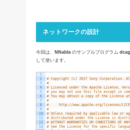
ネットワークの設計
今回は、
NNabla
のサンプルプログラム
dcag
して使います。
1
2
# Copyright (c) 2017 Sony Corporation. Al
3
#
4
# Licensed under the Apache License, Vers
5
# you may not use this file except in com
6
# You may obtain a copy of the License at
7
#
8
#     http://www.apache.org/licenses/LICE
9
#
10
# Unless required by applicable law or ag
11
# distributed under the License is distri
12
# WITHOUT WARRANTIES OR CONDITIONS OF ANY
13
# See the License for the specific langua