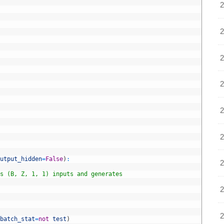
utput_hidden
=
False
)
:
s (B, Z, 1, 1) inputs and generates
batch_stat
=
not
test
)