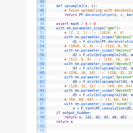
44
45
def 
upsample2
(
x
,
c
)
:
46
# Twise upsampling with deconvolu
47
return
PF
.
deconvolution
(
x
,
c
,
ker
48
49
assert
maxh
/
4
>
0
50
with 
nn
.
parameter_scope
(
"gen"
)
:
51
# (Z, 1, 1) --＞ (1024, 4, 4)
52
with 
nn
.
parameter_scope
(
"deconv1"
53
d1
=
F
.
elu
(
bn
(
PF
.
deconvolutio
54
# (1024, 4, 4) --＞ (512, 8, 8)
55
with 
nn
.
parameter_scope
(
"deconv2"
56
d2
=
F
.
elu
(
bn
(
upsample2
(
d1
,
m
57
# (512, 8, 8) --＞ (256, 16, 16)
58
with 
nn
.
parameter_scope
(
"deconv3"
59
d3
=
F
.
elu
(
bn
(
upsample2
(
d2
,
m
60
# (256, 16, 16) --＞ (128, 32, 32
61
with 
nn
.
parameter_scope
(
"deconv4"
62
d4
=
F
.
elu
(
bn
(
upsample2
(
d3
,
m
63
# (128, 32, 32) --＞ (64, 64, 64)
64
with 
nn
.
parameter_scope
(
"deconv5"
65
d5
=
F
.
elu
(
bn
(
upsample2
(
d4
,
m
66
# (64, 64, 64) --＞ (3, 64, 64)
67
with 
nn
.
parameter_scope
(
"conv6"
)
:
68
x
=
F
.
tanh
(
PF
.
convolution
(
d5
,
69
if
output_hidden
:
70
return
x
,
[
d1
,
d2
,
d3
,
d4
,
d5
]
71
return
x
72
73