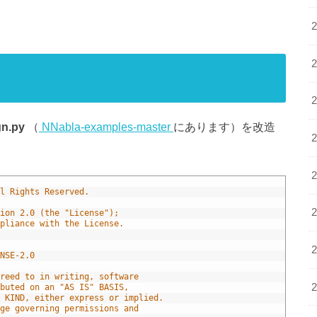
n.py
（
NNabla-examples-master
にあります）を改造
l Rights Reserved.
ion 2.0 (the "License");
pliance with the License.
NSE-2.0
reed to in writing, software
buted on an "AS IS" BASIS,
 KIND, either express or implied.
ge governing permissions and