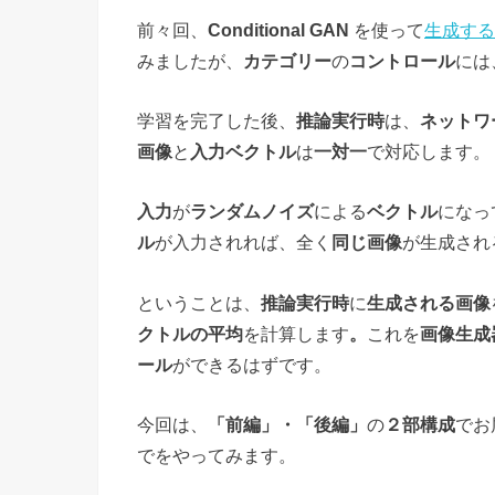
前々回、
Conditional GAN
を使って
生成する
みましたが、
カテゴリー
の
コントロール
には
学習を完了した後、
推論実行時
は、
ネットワ
画像
と
入力ベクトル
は
一対一
で対応します。
入力
が
ランダムノイズ
による
ベクトル
になっ
ル
が入力されれば、全く
同じ画像
が生成され
ということは、
推論実行時
に
生成される画像
クトルの平均
を計算します
。
これを
画像生成
ール
ができるはずです。
今回は、
「前編」・「後編」
の
２部構成
でお
でをやってみます。