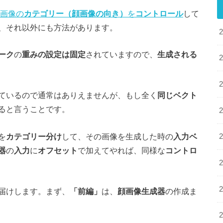
画像の
カテゴリー（顔画像の向き）
を
コントロール
して
、それ以外にも方法があります。
ーク
の
重みの設定は固定
されていますので、
生成される
ているので通常はありえませんが、もし全く
同じベクト
ると言うことです。
を
カテゴリー分け
して、その画像を生成した時の
入力ベ
器
の
入力
に
オフセット
で加えてやれば、同様な
コントロ
届けします。まず、
「前編」
は、
顔画像生成器
の作成ま