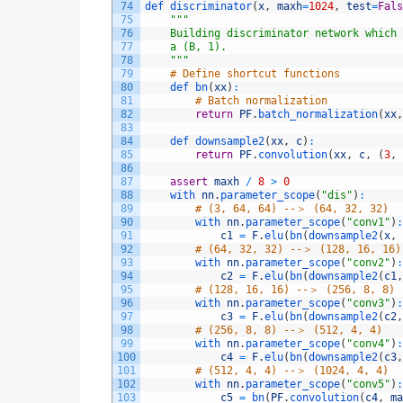
74
def 
discriminator
(
x
,
maxh
=
1024
,
test
=
Fals
75
""
"
76
    Building discriminator network which 
77
    a (B, 1).
78
    "
""
79
# Define shortcut functions
80
def 
bn
(
xx
)
:
81
# Batch normalization
82
return
PF
.
batch_normalization
(
xx
,
83
84
def 
downsample2
(
xx
,
c
)
:
85
return
PF
.
convolution
(
xx
,
c
,
(
3
,
86
87
assert
maxh
/
8
>
0
88
with 
nn
.
parameter_scope
(
"dis"
)
:
89
# (3, 64, 64) --＞ (64, 32, 32)
90
with 
nn
.
parameter_scope
(
"conv1"
)
:
91
c1
=
F
.
elu
(
bn
(
downsample2
(
x
,
92
# (64, 32, 32) --＞ (128, 16, 16)
93
with 
nn
.
parameter_scope
(
"conv2"
)
:
94
c2
=
F
.
elu
(
bn
(
downsample2
(
c1
,
95
# (128, 16, 16) --＞ (256, 8, 8)
96
with 
nn
.
parameter_scope
(
"conv3"
)
:
97
c3
=
F
.
elu
(
bn
(
downsample2
(
c2
,
98
# (256, 8, 8) --＞ (512, 4, 4)
99
with 
nn
.
parameter_scope
(
"conv4"
)
:
100
c4
=
F
.
elu
(
bn
(
downsample2
(
c3
,
101
# (512, 4, 4) --＞ (1024, 4, 4)
102
with 
nn
.
parameter_scope
(
"conv5"
)
:
103
c5
=
bn
(
PF
.
convolution
(
c4
,
ma