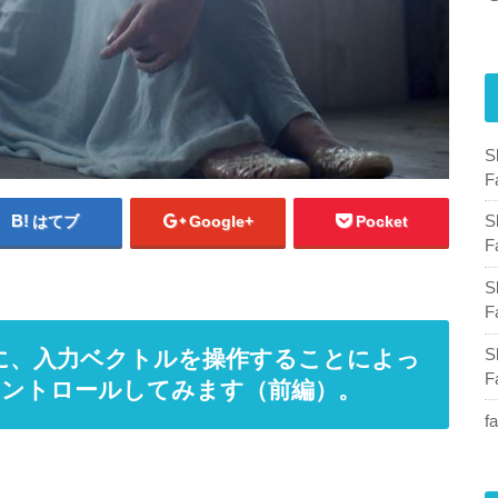
F
はてブ
Google+
Pocket
F
F
時に、入力ベクトルを操作することによっ
F
コントロールしてみます（前編）。
f