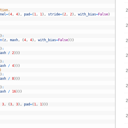
tion.
nel
=
(
4
,
4
)
,
pad
=
(
1
,
1
)
,
stride
=
(
2
,
2
)
,
with_bias
=
False
)
)
:
n
(
z
,
maxh
,
(
4
,
4
)
,
with_bias
=
False
)
)
)
)
:
axh
/
2
)
)
)
)
:
axh
/
4
)
)
)
)
)
:
axh
/
8
)
)
)
   
)
:
axh
/
16
)
)
)
3
,
(
3
,
3
)
,
pad
=
(
1
,
1
)
)
)