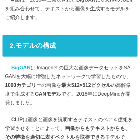
を組み合わせて、テキストから画像を生成するモデルを
ご紹介します。
2.モデルの構成
BigGAN
は Imagenet の巨大な画像データセットをSA-
GANを大幅に増強したネットワークで学習したもので、
1000カテゴリー
の画像を
最大512×512ピクセル
の高解像
度で生成する
GANモデル
です。2018年にDeepMindが開
発しました。
CLIP
は画像と画像を説明するテキストのペア４億組を
学習させることによって、
画像からもテキストからも、
その特徴を適切に表すベクトルを取得できる
モデルで