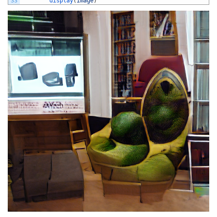
33
display
(
image
)