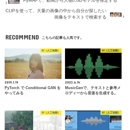
PyMAFで、動画から人物の3Dモデルを推定する
CLIPを使って、大量の画像の中から自分が探したい
画像をテキストで検索する
RECOMMEND
こちらの記事も人気です。
AI（人工知能）
AI（人工知能）
2019.1.19
2023.6.14
PyTorch で Conditional GAN を
MusicGenで、テキストと参考メ
やってみる
ロディーから音楽を生成する。
AI（人工知能）
AI（人工知能）