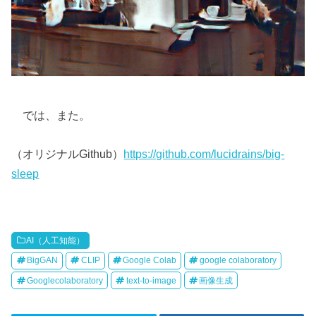
では、また。
（オリジナルGithub）
https://github.com/lucidrains/big-
sleep
AI（人工知能）
BigGAN
CLIP
Google Colab
google colaboratory
Googlecolaboratory
text-to-image
画像生成