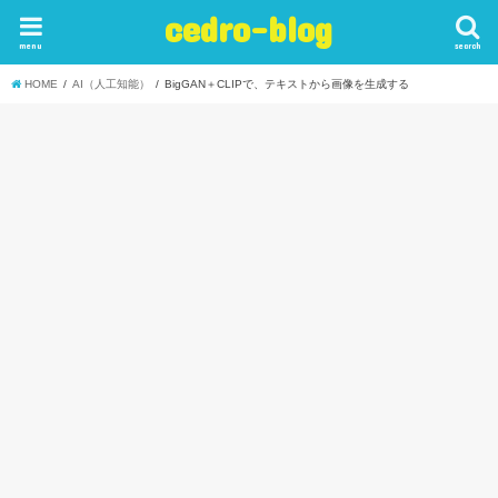
cedro-blog
menu
search
HOME
AI（人工知能）
BigGAN＋CLIPで、テキストから画像を生成する