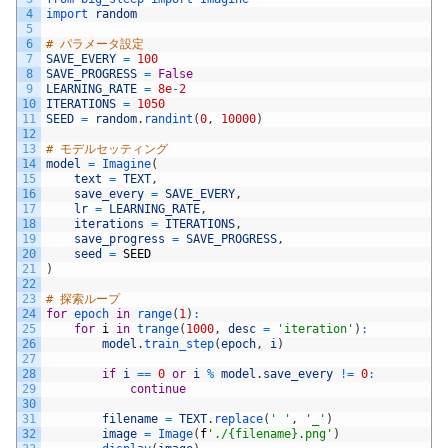
4
import 
random
5
6
# パラメータ設定
7
SAVE_EVERY
=
100
8
SAVE_PROGRESS
=
False
9
LEARNING_RATE
=
8e
-
2
10
ITERATIONS
=
1050
11
SEED
=
random
.
randint
(
0
,
10000
)
12
13
# モデルセッティング
14
model
=
Imagine
(
15
text
=
TEXT
,
16
save_every
=
SAVE_EVERY
,
17
lr
=
LEARNING_RATE
,
18
iterations
=
ITERATIONS
,
19
save_progress
=
SAVE_PROGRESS
,
20
seed
=
SEED
21
)
22
23
# 探索ループ
24
for
epoch 
in
range
(
1
)
:
25
for
i
in
trange
(
1000
,
desc
=
'iteration'
)
:
26
model
.
train_step
(
epoch
,
i
)
27
28
if
i
==
0
or
i
%
model
.
save_every
!=
0
:
29
continue
30
31
filename
=
TEXT
.
replace
(
' '
,
'_'
)
32
image
=
Image
(
f
'./{filename}.png'
)