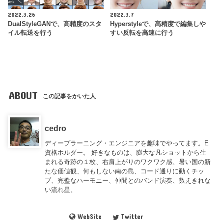
2022.3.26
2022.3.7
DualStyleGANで、高精度のスタ
Hyperstyleで、高精度で編集しや
イル転送を行う
すい反転を高速に行う
ABOUT
この記事をかいた人
cedro
ディープラーニング・エンジニアを趣味でやってます。E
資格ホルダー。 好きなものは、膨大な凡ショットから生
まれる奇跡の１枚、右肩上がりのワクワク感、暑い国の新
たな価値観、何もしない南の島、コード通りに動くチッ
プ、完璧なハーモニー、仲間とのバンド演奏、数えきれな
い流れ星。
WebSite
Twitter