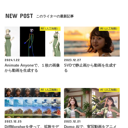
NEW POST
このライターの最新記事
AI（人工知能）
AI（人工知能）
2024.1.22
2023.12.27
Animate Anyoneで、１枚の画像
SVDで静止画から動画を生成す
から動画を生成する
る
AI（人工知能）
AI（人工知能）
2023.12.25
2023.12.21
DiffMorpherを使って、拡散モデ
Domo AIで、実写動画をアニメ