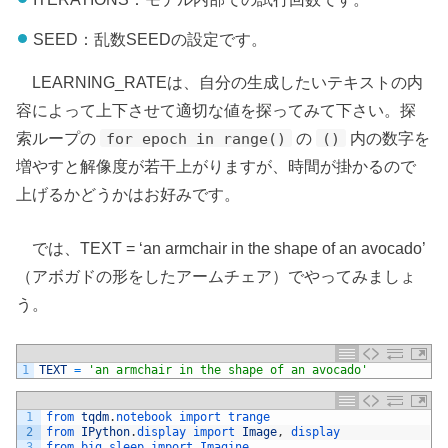
SEED：乱数SEEDの設定です。
LEARNING_RATEは、自分の生成したいテキストの内
容によって上下させて適切な値を探ってみて下さい。探
索ループの
の
内の数字を
for epoch in range()
()
増やすと解像度が若干上がりますが、時間が掛かるので
上げるかどうかはお好みです。
では、TEXT = ‘an armchair in the shape of an avocado’
（アボガドの形をしたアームチェア）でやってみましょ
う。
1
TEXT
=
'an armchair in the shape of an avocado'
1
from 
tqdm
.
notebook 
import 
trange
2
from 
IPython
.
display 
import 
Image
,
display
3
from 
big_sleep 
import 
Imagine