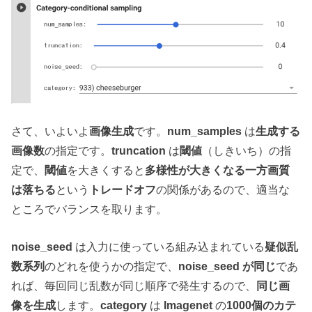
さて、いよいよ
画像生成
です。
num_samples
は
生成する
画像数
の指定です。
truncation
は
閾値
（しきいち）の指
定で、
閾値
を大きくすると
多様性が大きくなる一方画質
は落ちる
という
トレードオフ
の関係があるので、適当な
ところでバランスを取ります。
noise_seed
は入力に使っている組み込まれている
疑似乱
数系列
のどれを使うかの指定で、
noise_seed が同じ
であ
れば、毎回同じ乱数が同じ順序で発生するので、
同じ画
像を生成
します。
category
は
Imagenet
の
1000個のカテ