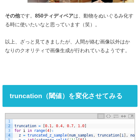
その他
です。
850ティディベア
は、動物をぬいぐるみ化す
る時に使いたいなと思っています（笑）。
以上、ざっと見てきましたが、人間が絡む画像以外はか
なりのクオリティで画像生成が行われているようです。
truncation（閾値）を変化させてみる
1
2
truncation
=
[
0.1
,
0.4
,
0.7
,
1.0
]
3
for
i
in
range
(
4
)
:
4
z
=
truncated_z_sample
(
num_samples
,
truncation
[
i
]
,
nois