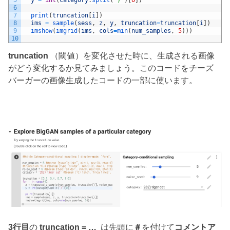
5
y
=
int
(
category
.
split
(
')'
)
[
0
]
)
6
7
print
(
truncation
[
i
]
)
8
ims
=
sample
(
sess
,
z
,
y
,
truncation
=
truncation
[
i
]
)
9
imshow
(
imgrid
(
ims
,
cols
=
min
(
num_samples
,
5
)
)
)
10
truncation
（閾値）を変化させた時に、生成される画像
がどう変化するか見てみましょう。このコードをチーズ
バーガーの画像生成したコードの一部に使います。
3行目
の
truncation = …
は先頭に
＃
を付けて
コメントア