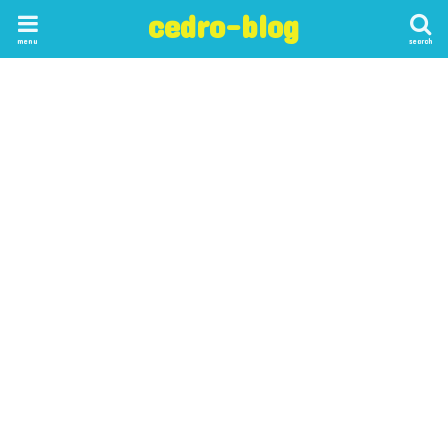
cedro-blog
menu
search