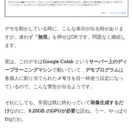
デモを動かしている時に、こんな表示が出る時がありま
すが、迷わず
「無視」
を押せばOKです。問題なく継続し
ます。
実は、このデモは
Google Colab
という
サーバー上のディ
ープラーニングマシン
で動いていて、
デモプログラム
は
各個人に割り当てられた
メモリ
を目一杯使う設定になっ
ているので、こんな警告が出るようです。
それにしても、学習は既に終わっていて
画像生成するだ
け
なのに、
9.20GB のGPUが必要
な訳ね。うー、やっぱり
Bigだわ。