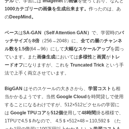
デル
で、学習には
Imagenet
の
画像
を使っており、なんと
1000カテゴリーの画像を生成出来ます。
作ったのは、あ
の
DeepMind。
ベース
は
SA-GAN（Self Attention GAN）
で、学習時の
バ
ッチサイズ
を
8倍
（256→2048）に、
全ての層
の
チャンネ
ル数を1.5倍
(64→96）にして
大幅なスケールアップ
を図っ
ています。また
画像生成
においては
多様性
と
画質
が
トレ
ードオフ
になりますが、これを
Truncated Trick
という手
法で上手く両立させています。
BigGAN
はそのスケールの大きさから、
学習コスト
も相
当かかるようです。当然
Google Cloud
を時間貸しで使用
することになるわけですが、512×512ピクセルの学習に
は
Google TPUコア
を
512個
使用して
48時間
掛る模様で、
1TPUで4.5＄/hなので、 4.5＄×512×48＝110,592＄ （た
った1回の学習に100万円以上かかる！）と
学習コストも