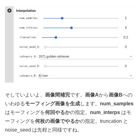
そしていよいよ、
画像間補完
です。
画像A
から
画像B
への
いわゆる
モーフィング画像を生成
します。
num_samples
はモーフィングを
何回やるか
の指定。
num_interps
はモ
ーフィングを
何枚の画像でやるか
の指定。truncation と
noise_seed は先程と同様ですね。