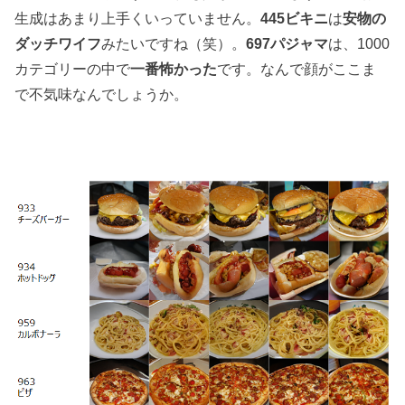
生成はあまり上手くいっていません。
445ビキニ
は
安物の
ダッチワイフ
みたいですね（笑）。
697パジャマ
は、1000
カテゴリーの中で
一番怖かった
です。なんで顔がここま
で不気味なんでしょうか。