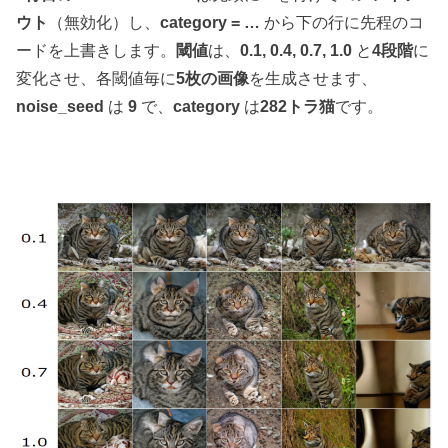
ウト
（無効化）し、
category = …
から下の行に先程のコ
ードを上書きします。
閾値
は、
0.1, 0.4, 0.7, 1.0
と
4段階
に
変化させ、各閾値毎に
5枚の画像
を生成させます、
noise_seed
は
9
で、
category
は
282トラ猫
です。