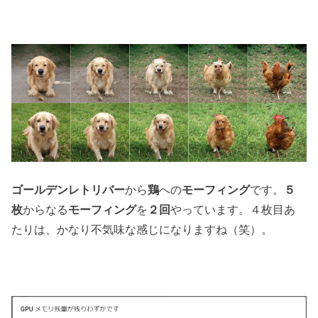
ゴールデンレトリバー
から
鶏
への
モーフィング
です。
５
枚
からなる
モーフィング
を
２回
やっています。４枚目あ
たりは、かなり不気味な感じになりますね（笑）。