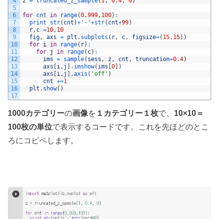
4
z
=
truncated_z_sample
(
1
,
0.4
,
0
)
5
6
for
cnt 
in
range
(
0
,
999
,
100
)
:
7
print 
str
(
cnt
)
+
'-'
+
str
(
cnt
+
99
)
8
r
,
c
=
10
,
10
9
fig
,
axs
=
plt
.
subplots
(
r
,
c
,
figsize
=
(
15
,
15
)
)
10
for
i
in
range
(
r
)
:
11
for
j
in
range
(
c
)
:
12
ims
=
sample
(
sess
,
z
,
cnt
,
truncation
=
0.4
)
13
axs
[
i
,
j
]
.
imshow
(
ims
[
0
]
)
14
axs
[
i
,
j
]
.
axis
(
'off'
)
15
cnt
+=
1
16
plt
.
show
(
)
17
1000カテゴリー
の
画像
を
１カテゴリー１枚
で、
10×10＝
100枚の単位
で表示するコードです。これを先ほどのとこ
ろにコピペします。