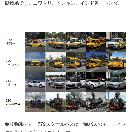
動物系
です。ニワトリ、ペンギン、インド象、パンダ。
乗り物系
です。
779スクールバス
は、
猫バス
のモーフィン