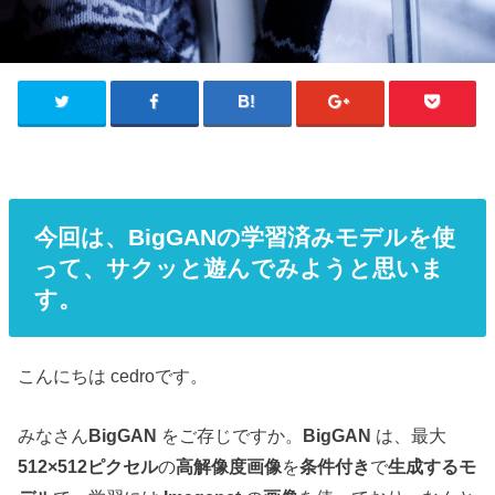
今回は、BigGANの学習済みモデルを使
って、サクッと遊んでみようと思いま
す。
こんにちは cedroです。
みなさん
BigGAN
をご存じですか。
BigGAN
は、最大
512×512ピクセル
の
高解像度画像
を
条件付き
で
生成するモ